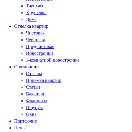
Таунхаус
Хрущевка
Дома
Отделка квартир
Чистовая
Черновая
Предчистовая
Новостройки
1-комнатной новостройки
О компании
Отзывы
Приемка квартир
Статьи
Вакансии
Франшиза
Шоурум
Окна
Портфолио
Цены