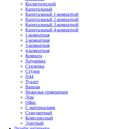
Косметический
Капитальный
Капитальный 1-комнатной
Капитальный 2-комнатной
Капитальный 3-комнатной
Капитальный 4-комнатной
1-комнатная
2-комнатная
3-комнатная
4-комнатная
Комната
Хрущевка
Сталинка
Студия
П44
Туалет
Ванная
Нежилые помещения
Дом
Офис
С материалами
Стандартный
Комплексный
Элитный
Дизайн интерьера