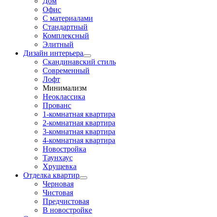
Дом
Офис
С материалами
Стандартный
Комплексный
Элитный
Дизайн интерьера
Скандинавский стиль
Современный
Лофт
Минимализм
Неоклассика
Прованс
1-комнатная квартира
2-комнатная квартира
3-комнатная квартира
4-комнатная квартира
Новостройка
Таунхаус
Хрущевка
Отделка квартир
Черновая
Чистовая
Предчистовая
В новостройке