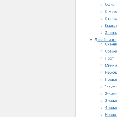
Офис
С мат
Станд
Компл
Элитн
Дизайн инт
Сканд
Совре
Лофт
Миним
Неокл
Прова
1-ком
2-ком
3-ком
4-ком
Новос