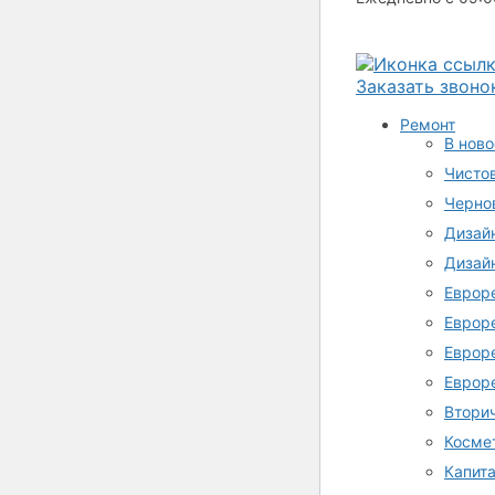
Заказать звоно
Ремонт
В нов
Чисто
Черно
Дизай
Дизай
Еврор
Еврор
Еврор
Еврор
Втори
Косме
Капит