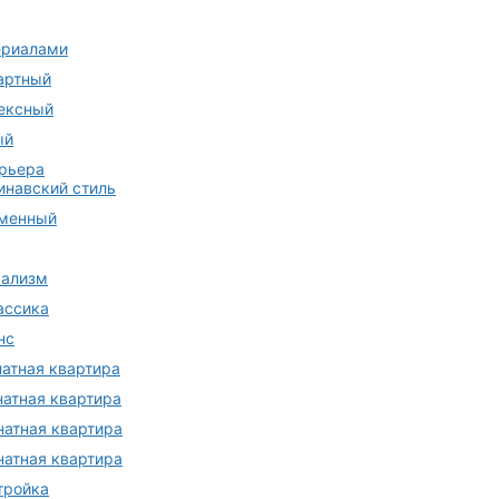
ериалами
артный
ексный
ый
ерьера
инавский стиль
менный
ализм
ассика
нс
натная квартира
натная квартира
натная квартира
натная квартира
тройка