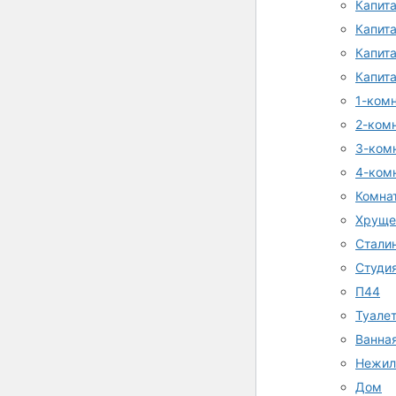
Капит
Капит
Капит
Капит
1-ком
2-ком
3-ком
4-ком
Комна
Хруще
Стали
Студи
П44
Туале
Ванна
Нежил
Дом