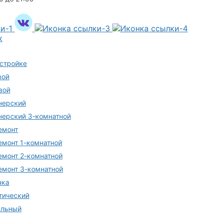
к
остройке
вой
вой
нерский
нерский 3-комнатной
емонт
емонт 1-комнатной
емонт 2-комнатной
емонт 3-комнатной
чка
тический
альный