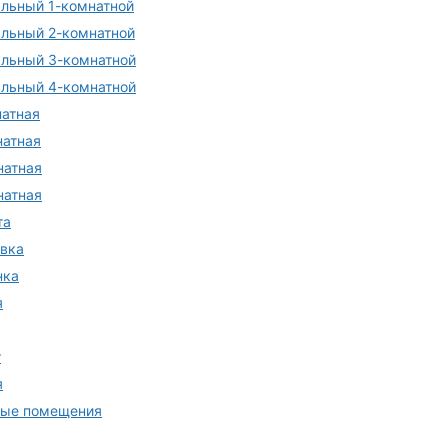
альный 1-комнатной
альный 2-комнатной
альный 3-комнатной
альный 4-комнатной
натная
натная
натная
натная
та
вка
нка
я
т
я
ые помещения