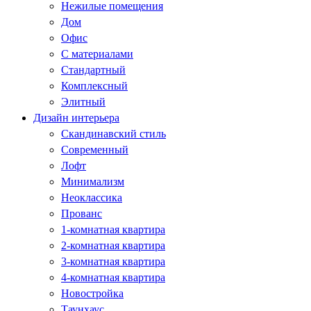
Нежилые помещения
Дом
Офис
С материалами
Стандартный
Комплексный
Элитный
Дизайн интерьера
Скандинавский стиль
Современный
Лофт
Минимализм
Неоклассика
Прованс
1-комнатная квартира
2-комнатная квартира
3-комнатная квартира
4-комнатная квартира
Новостройка
Таунхаус